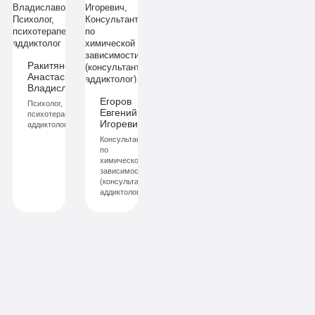
Ракитянская
Анастасия
ич
Владиславовна
Егоров
Психолог,
Евгений
й
психотерапевт,
Игоревич
аддиктолог
Консультант
по
химической
зависимости
(консультант-
аддиктолог)