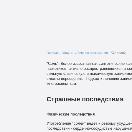
Главная
Услуги
Лечение наркомании
От солей
"Соль", более известная как синтетические к
наркотиков, активно распространяющихся в со
сильную физическую и психическую зависимост
сложно переоценить. Подход к лечению зависи
многоаспектным.
Страшные последствия
Физические последствия
Употребление "солей" ведет к резкому ухудше
последствий - сердечно-сосудистые нарушени