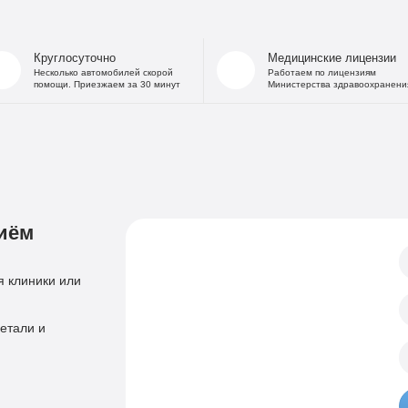
На дому
Капельница от
В стационаре
Капельница 
Круглосуточно
Медицинские лицензии
Частный Вытрезвитель
Капе
Несколько автомобилей скорой
Работаем по лицензиям
помощи. Приезжаем за 30 минут
Министерства здравоохранени
Детоксикация от алкоголя
Капельница
На дому
«Дисульфирам»
Кодирование уколом
«Торпедо»
Двойной блок
«Налтрексон»
«Эспераль»
Кодировани
«Вивитрол»
иём
Приём нарколога
Анонимная пом
Консультация нарколога
Тест на наркотики
 клиники или
Нарколог на дом
Справка нарколог
Скорая наркологическая помощь
етали и
Психиатр
Лечение психоза
Психотерапевт
Лечение панич
Психолог
Лечение игроман