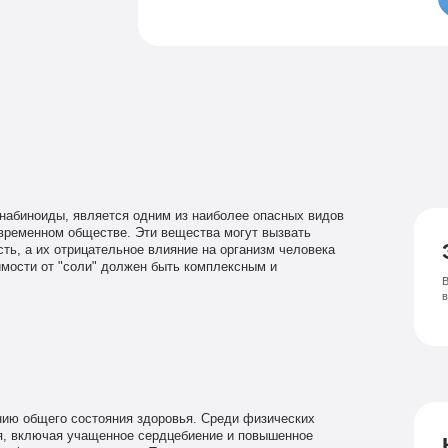
Семейный психолог
Психиатрическая клиника
Лечение соза
Лечение депрессии
аннабиноиды, является одним из наиболее опасных видов
временном обществе. Эти вещества могут вызвать
ь, а их отрицательное влияние на организм человека
мости от "соли" должен быть комплексным и
В
нию общего состояния здоровья. Среди физических
я, включая учащенное сердцебиение и повышенное