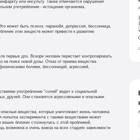
 инфаркту или инсульту. Также отмечаются нарушения
ельном употреблении - истощение организма.
Р
Это может быть психоз, паранойя, депрессия, бессонница,
ебление этих веществ может привести к развитию
.
О
е первых доз. Вскоре человек перестает контролировать
о на поиск новой дозы. Отказ от приема вещества
изическими болями, бессонницей, агрессией,
твиями употребление "солей" ведет к социальной
ьи, друзей. Они становятся агрессивными и опасными
 опасные вещества, которые уничтожают жизнь человека
В
я попытка эксперимента с такими веществами может
з ваших близких столкнулись с этой проблемой,
ь возможна и очень важна на всех стадиях зависимости.