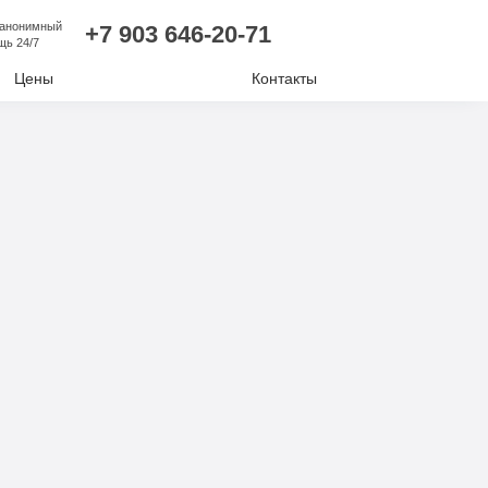
 анонимный
+7 903 646-20-71
щь 24/7
Цены
Контакты
лизм
ий алкоголизм
нудительное лечение
е отравление
ковая наркомания
отиков
комании