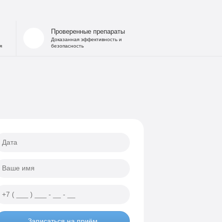
 запоя
на дому
Проверенные препараты
льница при интоксикации
Доказанная эффективность и
я
безопасность
 от похмелья
е гипнозом
ощь
а
еских атак
ии
Записаться на приём