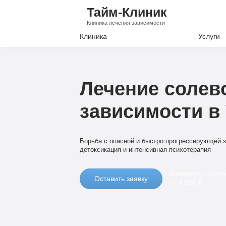
Тайм-Клиник
Клиника лечения зависимости
Клиника
Услуги
Лечение А
Лечение Н
Лечение солев
Вывод из з
зависимости в
Кодировани
Наркологи
Борьба с опасной и быстро прогрессирующей 
Психиатри
детоксикация и интенсивная психотерапия
Стоимость услуг
Оставить заявку
от 4 500 ₽